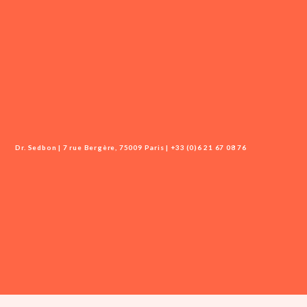
Dr. Sedbon | 7 rue Bergère, 75009 Paris | +33 (0)6 21 67 08 76