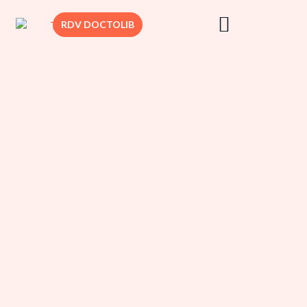
RDV DOCTOLIB
DR. SEDBON
CHIRURGIE
MAMMAIRE
CHIRURGIE VIS
CHIRURGIE
DERMATOLOGI
CHIRURGIE
SILHOUETTE
CHIRURGIE
INTIME
MÉDECINE