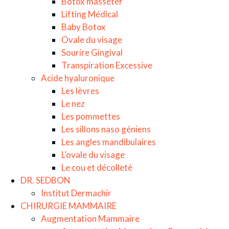
Botox masséter
Lifting Médical
Baby Botox
Ovale du visage
Sourire Gingival
Transpiration Excessive
Acide hyaluronique
Les lèvres
Le nez
Les pommettes
Les sillons naso géniens
Les angles mandibulaires
L’ovale du visage
Le cou et décolleté
DR. SEDBON
Institut Dermachir
CHIRURGIE MAMMAIRE
Augmentation Mammaire