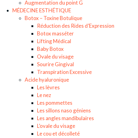
Augmentation du point G
MÉDECINE ESTHÉTIQUE
Botox – Toxine Botulique
Réduction des Rides d’Expression
Botox masséter
Lifting Médical
Baby Botox
Ovale du visage
Sourire Gingival
Transpiration Excessive
Acide hyaluronique
Les lèvres
Le nez
Les pommettes
Les sillons naso géniens
Les angles mandibulaires
L’ovale du visage
Le cou et décolleté