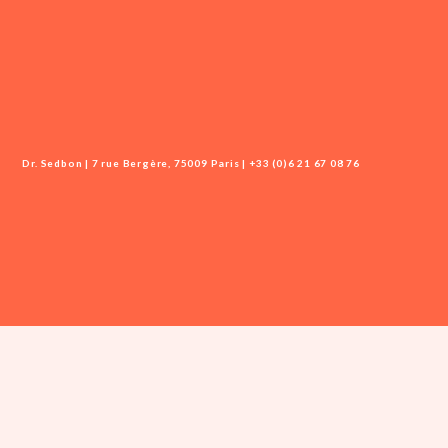
Dr. Sedbon | 7 rue Bergère, 75009 Paris | +33 (0)6 21 67 08 76