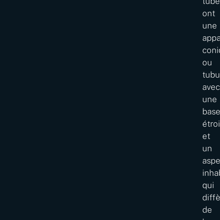
tubé
ont
une
app
con
ou
tubu
ave
une
bas
étro
et
un
aspe
inha
qui
diff
de