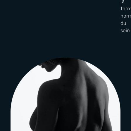
la
for
nor
du
sein