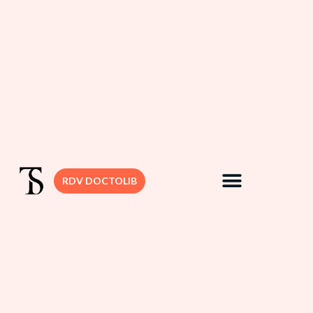
RDV DOCTOLIB
DR. SEDBON
CHIRURGIE MAMMAIRE
CHIRURGIE VISAGE