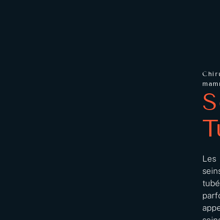
Chir
mam
S
T
Les
sein
tubé
parf
appe