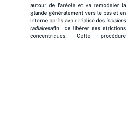
autour de l’aréole et va remodeler la
glande généralement vers le bas et en
interne après avoir réalisé des
incisions
radiaires
afin de libérer ses strictions
concentriques. Cette procédure
permet d’obtenir une forme plus
naturelle. On peut aussi abaisser le
sillon sous mammaire par cette voie
afin d’améliorer la symétrie des seins.
Correction de l’aréole
: Les seins
tubéreux ont souvent une aréole
élargie. Une chirurgie de réduction de
l’aréole peut être réalisée pour obtenir
une taille d’aréole plus
proportionnelle.
Augmentation mammaire
: Dans
certains cas, le lipofilling ou des
implants mammaires peuvent être