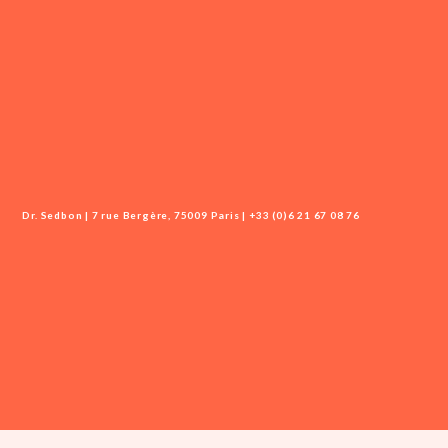
Dr. Sedbon | 7 rue Bergère, 75009 Paris | +33 (0)6 21 67 08 76