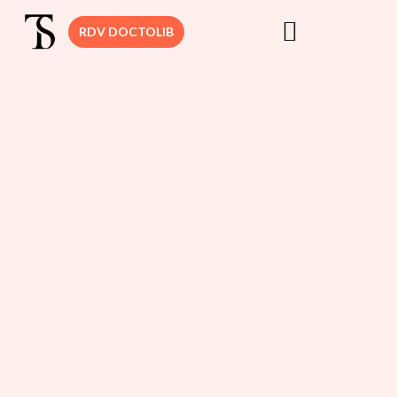
RDV DOCTOLIB
DR. SEDBON
CHIRURGIE
MAMMAIRE
CHIRURGIE VIS
CHIRURGIE
DERMATOLOGI
CHIRURGIE
SILHOUETTE
CHIRURGIE
INTIME
MÉDECINE