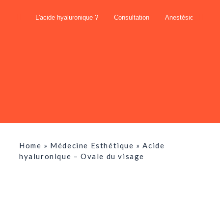
L'acide hyaluronique ?
Consultation
Anestésie
Tra
Home
»
Médecine Esthétique
»
Acide
hyaluronique – Ovale du visage