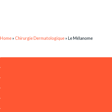
Home
»
Chirurgie Dermatologique
»
Le Mélanome