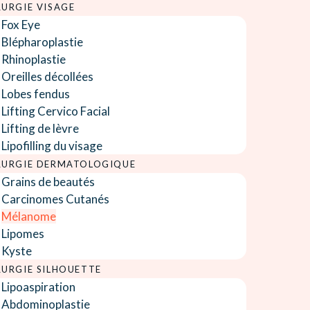
RURGIE VISAGE
Fox Eye
Blépharoplastie
Rhinoplastie
Oreilles décollées
Lobes fendus
Lifting Cervico Facial
Lifting de lèvre
Lipofilling du visage
RURGIE DERMATOLOGIQUE
Grains de beautés
Carcinomes Cutanés
Mélanome
Lipomes
Kyste
RURGIE SILHOUETTE
Lipoaspiration
Abdominoplastie