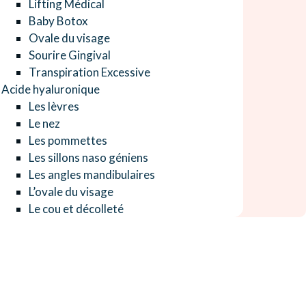
Lifting Médical
Baby Botox
Ovale du visage
Sourire Gingival
Transpiration Excessive
Acide hyaluronique
Les lèvres
Le nez
Les pommettes
Les sillons naso géniens
Les angles mandibulaires
L’ovale du visage
Le cou et décolleté