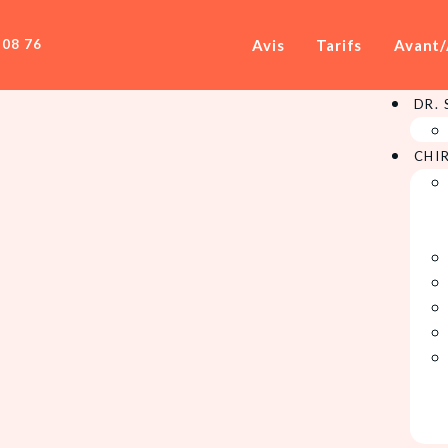
Avis
Tarifs
Avant/
 08 76
DR.
CHI