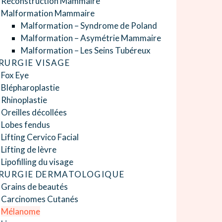
Reconstruction Mammaire
Malformation Mammaire
Malformation – Syndrome de Poland
Malformation – Asymétrie Mammaire
Malformation – Les Seins Tubéreux
RURGIE VISAGE
Fox Eye
Blépharoplastie
Rhinoplastie
Oreilles décollées
Lobes fendus
Lifting Cervico Facial
Lifting de lèvre
Lipofilling du visage
RURGIE DERMATOLOGIQUE
Grains de beautés
Carcinomes Cutanés
Mélanome