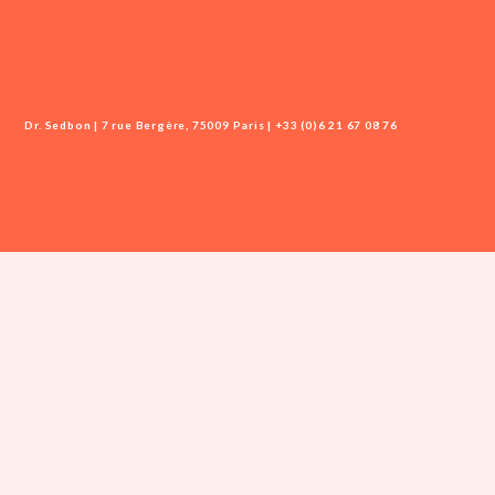
Dr. Sedbon | 7 rue Bergère, 75009 Paris | +33 (0)6 21 67 08 76