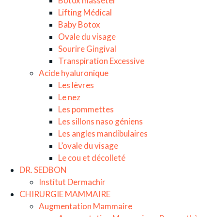
Botox masséter
Lifting Médical
Baby Botox
Ovale du visage
Sourire Gingival
Transpiration Excessive
Acide hyaluronique
Les lèvres
Le nez
Les pommettes
Les sillons naso géniens
Les angles mandibulaires
L’ovale du visage
Le cou et décolleté
DR. SEDBON
Institut Dermachir
CHIRURGIE MAMMAIRE
Augmentation Mammaire