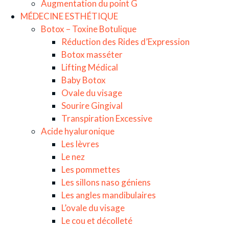
Augmentation du point G
MÉDECINE ESTHÉTIQUE
Botox – Toxine Botulique
Réduction des Rides d’Expression
Botox masséter
Lifting Médical
Baby Botox
Ovale du visage
Sourire Gingival
Transpiration Excessive
Acide hyaluronique
Les lèvres
Le nez
Les pommettes
Les sillons naso géniens
Les angles mandibulaires
L’ovale du visage
Le cou et décolleté