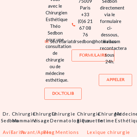
75009
Sedbon
avec le
Paris
directement
MÉDECINE
Chirurgien
+33
via le
ESTHÉTIQUE
Esthétique
(0)6 21
formulaire
Théo
67 08
ci-
INSTITUT
Sedbon
76
dessous,
DERMACHIR
pour une
secretariatdrsedbon@hotmail.com
il vous
consultation
recontactera
AVIS
de
sous
FORMULAIRE
chirurgie
24h.
TARIFS
ou de
médecine
AVANT / APRÈ
esthétique.
APPELER
S’INFORMER
DOCTOLIB
CONTACT
Dr.
Chirurgie
Chirurgie
Chirurgie
Chirurgie
Chirurgie
Médecin
Sedbon
Mammaire
Visage
Dermatologique
Silhouette
Intime
Esthétiq
Avis
Tarifs
Avant/Après
Blog
Mentions
Lexique chirurgie