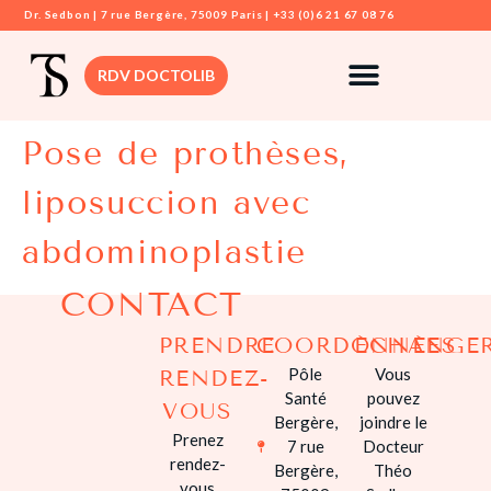
Dr. Sedbon | 7 rue Bergère, 75009 Paris | +33 (0)6 21 67 08 76
RDV DOCTOLIB
Pose de prothèses,
DR. SEDBON
liposuccion avec
CHIRURGIE
MAMMAIRE
abdominoplastie
CHIRURGIE VIS
CONTACT
CHIRURGIE
DERMATOLOGI
PRENDRE
COORDONNÉES
ÉCHANGE
Pôle
Vous
RENDEZ-
CHIRURGIE
Santé
pouvez
SILHOUETTE
VOUS
Bergère,
joindre le
Prenez
7 rue
Docteur
CHIRURGIE
rendez-
Bergère,
Théo
INTIME
vous