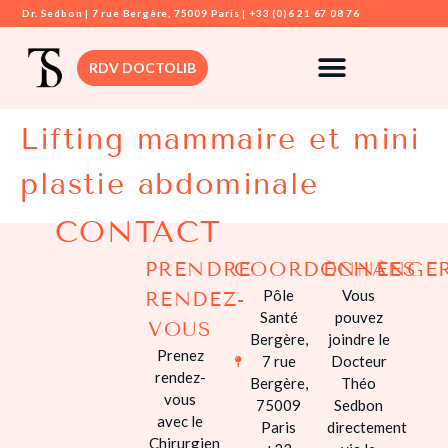
Dr. Sedbon | 7 rue Bergère, 75009 Paris | +33 (0)6 21 67 08 76
RDV DOCTOLIB
Lifting mammaire et mini
DR. SEDBON
plastie abdominale
CHIRURGIE
MAMMAIRE
CONTACT
CHIRURGIE VIS
PRENDRE
COORDONNÉES
ÉCHANGE
CHIRURGIE
Pôle
Vous
RENDEZ-
DERMATOLOGI
Santé
pouvez
VOUS
Bergère,
joindre le
CHIRURGIE
Prenez
7 rue
Docteur
SILHOUETTE
rendez-
Bergère,
Théo
vous
75009
Sedbon
CHIRURGIE
avec le
Paris
directement
INTIME
Chirurgien