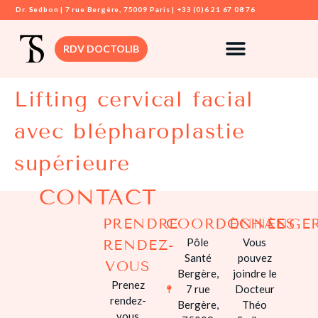
Dr. Sedbon | 7 rue Bergère, 75009 Paris | +33 (0)6 21 67 08 76
RDV DOCTOLIB
Lifting cervical facial
DR. SEDBON
avec blépharoplastie
CHIRURGIE
MAMMAIRE
supérieure
CHIRURGIE VIS
CONTACT
CHIRURGIE
DERMATOLOGI
PRENDRE
COORDONNÉES
ÉCHANGE
Pôle
Vous
RENDEZ-
CHIRURGIE
Santé
pouvez
SILHOUETTE
VOUS
Bergère,
joindre le
Prenez
7 rue
Docteur
CHIRURGIE
rendez-
Bergère,
Théo
INTIME
vous