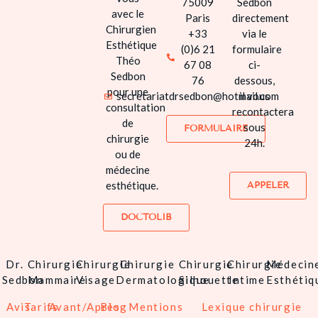
75009
Sedbon
avec le
Paris
directement
MÉDECINE
Chirurgien
+33
via le
ESTHÉTIQUE
Esthétique
(0)6 21
formulaire
Théo
67 08
ci-
INSTITUT
Sedbon
76
dessous,
DERMACHIR
pour une
secretariatdrsedbon@hotmail.com
il vous
consultation
recontactera
AVIS
de
sous
FORMULAIRE
chirurgie
24h.
TARIFS
ou de
médecine
AVANT / APRÈ
esthétique.
APPELER
S’INFORMER
DOCTOLIB
CONTACT
Dr.
Chirurgie
Chirurgie
Chirurgie
Chirurgie
Chirurgie
Médecin
Sedbon
Mammaire
Visage
Dermatologique
Silhouette
Intime
Esthétiq
Avis
Tarifs
Avant/Après
Blog
Mentions
Lexique chirurgie