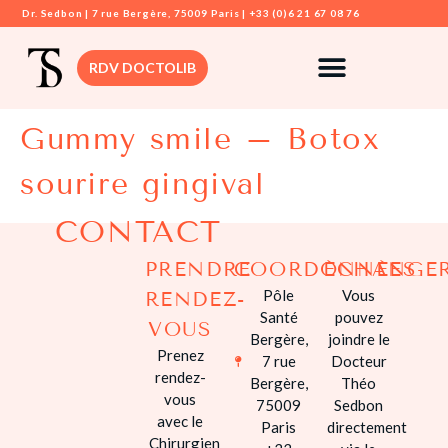
Dr. Sedbon | 7 rue Bergère, 75009 Paris | +33 (0)6 21 67 08 76
RDV DOCTOLIB
Gummy smile​ – Botox
DR. SEDBON
sourire gingival
CHIRURGIE
MAMMAIRE
CONTACT
CHIRURGIE VIS
PRENDRE
COORDONNÉES
ÉCHANGE
CHIRURGIE
Pôle
Vous
RENDEZ-
DERMATOLOGI
Santé
pouvez
VOUS
Bergère,
joindre le
CHIRURGIE
Prenez
7 rue
Docteur
SILHOUETTE
rendez-
Bergère,
Théo
vous
75009
Sedbon
CHIRURGIE
avec le
Paris
directement
INTIME
Chirurgien