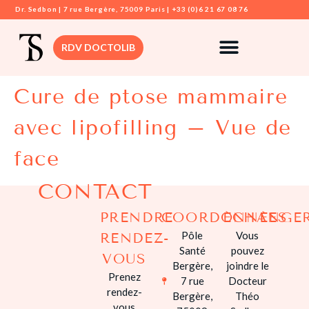
Dr. Sedbon | 7 rue Bergère, 75009 Paris | +33 (0)6 21 67 08 76
RDV DOCTOLIB
Cure de ptose mammaire
DR. SEDBON
avec lipofilling – Vue de
CHIRURGIE MAMMAIRE
face
CHIRURGIE VISAGE
CONTACT
CHIRURGIE DERMATOLOGIQUE
PRENDRE
COORDONNÉES
ÉCHANGE
CHIRURGIE SILHOUETTE
Pôle
Vous
RENDEZ-
CHIRURGIE INTIME
Santé
pouvez
VOUS
Bergère,
joindre le
Prenez
7 rue
Docteur
MÉDECINE ESTHÉTIQUE
rendez-
Bergère,
Théo
vous