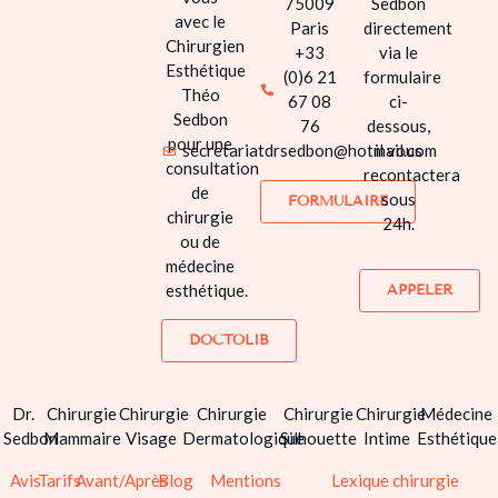
75009
Sedbon
INSTITUT DERMACHIR
avec le
Paris
directement
Chirurgien
+33
via le
AVIS
Esthétique
(0)6 21
formulaire
Théo
67 08
ci-
TARIFS
Sedbon
76
dessous,
pour une
secretariatdrsedbon@hotmail.com
il vous
AVANT / APRÈS
consultation
recontactera
de
sous
FORMULAIRE
S’INFORMER
chirurgie
24h.
ou de
CONTACT
médecine
esthétique.
APPELER
DOCTOLIB
Dr.
Chirurgie
Chirurgie
Chirurgie
Chirurgie
Chirurgie
Médecine
Sedbon
Mammaire
Visage
Dermatologique
Silhouette
Intime
Esthétique
Avis
Tarifs
Avant/Après
Blog
Mentions
Lexique chirurgie