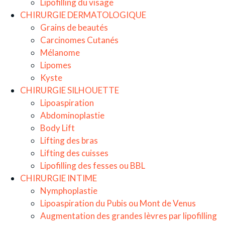
Lipofilling du visage
CHIRURGIE DERMATOLOGIQUE
Grains de beautés
Carcinomes Cutanés
Mélanome
Lipomes
Kyste
CHIRURGIE SILHOUETTE
Lipoaspiration
Abdominoplastie
Body Lift
Lifting des bras
Lifting des cuisses
Lipofilling des fesses ou BBL
CHIRURGIE INTIME
Nymphoplastie
Lipoaspiration du Pubis ou Mont de Venus
Augmentation des grandes lèvres par lipofilling