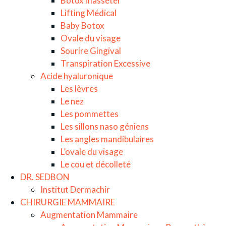
Botox masséter
Lifting Médical
Baby Botox
Ovale du visage
Sourire Gingival
Transpiration Excessive
Acide hyaluronique
Les lèvres
Le nez
Les pommettes
Les sillons naso géniens
Les angles mandibulaires
L’ovale du visage
Le cou et décolleté
DR. SEDBON
Institut Dermachir
CHIRURGIE MAMMAIRE
Augmentation Mammaire