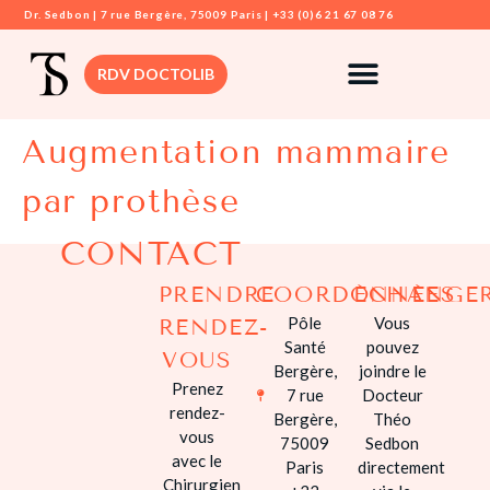
Dr. Sedbon | 7 rue Bergère, 75009 Paris | +33 (0)6 21 67 08 76
RDV DOCTOLIB
Augmentation mammaire
DR. SEDBON
par prothèse
CHIRURGIE
MAMMAIRE
CONTACT
CHIRURGIE VIS
PRENDRE
COORDONNÉES
ÉCHANGE
CHIRURGIE
Pôle
Vous
RENDEZ-
DERMATOLOGI
Santé
pouvez
VOUS
Bergère,
joindre le
CHIRURGIE
Prenez
7 rue
Docteur
SILHOUETTE
rendez-
Bergère,
Théo
vous
75009
Sedbon
CHIRURGIE
avec le
Paris
directement
INTIME
Chirurgien