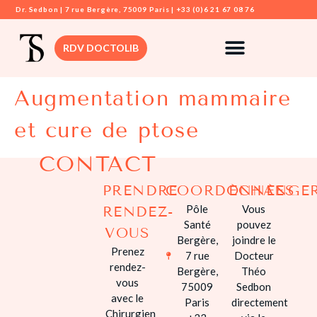
Dr. Sedbon | 7 rue Bergère, 75009 Paris | +33 (0)6 21 67 08 76
RDV DOCTOLIB
Augmentation mammaire
DR. SEDBON
et cure de ptose
CHIRURGIE
MAMMAIRE
CONTACT
CHIRURGIE VIS
PRENDRE
COORDONNÉES
ÉCHANGE
CHIRURGIE
Pôle
Vous
RENDEZ-
DERMATOLOGI
Santé
pouvez
VOUS
Bergère,
joindre le
CHIRURGIE
Prenez
7 rue
Docteur
SILHOUETTE
rendez-
Bergère,
Théo
vous
75009
Sedbon
CHIRURGIE
avec le
Paris
directement
INTIME
Chirurgien