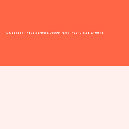
Dr. Sedbon | 7 rue Bergère, 75009 Paris | +33 (0)6 21 67 08 76