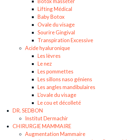
Botox masséter
Lifting Médical
Baby Botox
Ovale du visage
Sourire Gingival
Transpiration Excessive
Acide hyaluronique
Les lèvres
Le nez
Les pommettes
Les sillons naso géniens
Les angles mandibulaires
L’ovale du visage
Le cou et décolleté
DR. SEDBON
Institut Dermachir
CHIRURGIE MAMMAIRE
Augmentation Mammaire