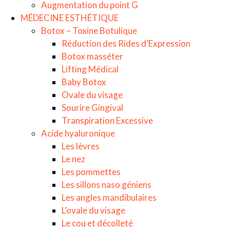
Augmentation du point G
MÉDECINE ESTHÉTIQUE
Botox – Toxine Botulique
Réduction des Rides d’Expression
Botox masséter
Lifting Médical
Baby Botox
Ovale du visage
Sourire Gingival
Transpiration Excessive
Acide hyaluronique
Les lèvres
Le nez
Les pommettes
Les sillons naso géniens
Les angles mandibulaires
L’ovale du visage
Le cou et décolleté