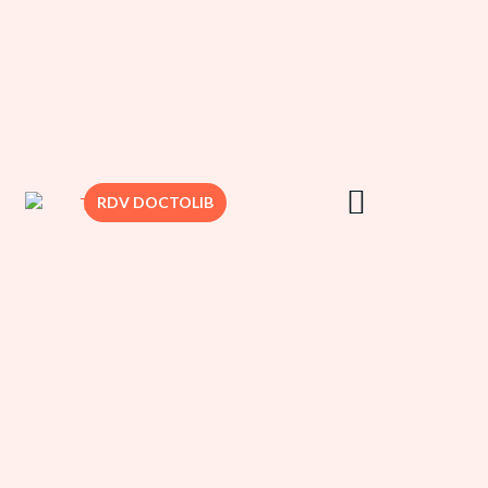
RDV DOCTOLIB
DR. SEDBON
CHIRURGIE
MAMMAIRE
CHIRURGIE VIS
CHIRURGIE
DERMATOLOGI