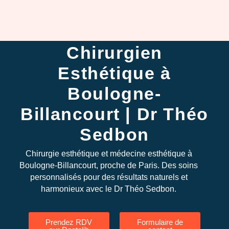
CHIRURGIE
SILHOUETTE
CHIRURGIE
Chirurgien
INTIME
Esthétique à
MÉDECINE
ESTHÉTIQUE
Boulogne-
INSTITUT
Billancourt | Dr Théo
DERMACHIR
Sedbon
AVIS
Chirurgie esthétique et médecine esthétique à
TARIFS
Boulogne-Billancourt, proche de Paris. Des soins
personnalisés pour des résultats naturels et
AVANT / APRÈ
harmonieux avec le Dr Théo Sedbon.
S’INFORMER
Prendez RDV
Formulaire de