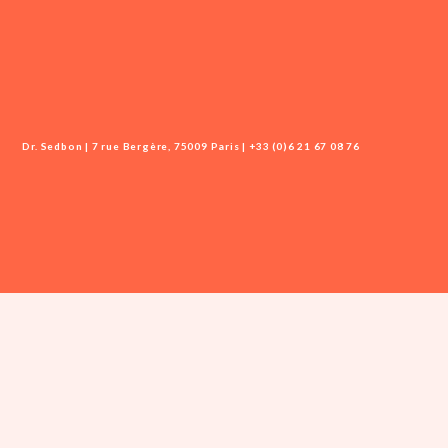
Dr. Sedbon | 7 rue Bergère, 75009 Paris | +33 (0)6 21 67 08 76