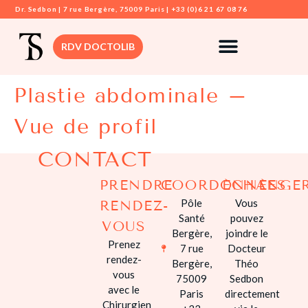
Dr. Sedbon | 7 rue Bergère, 75009 Paris | +33 (0)6 21 67 08 76
RDV DOCTOLIB
Plastie abdominale –
DR. SEDBON
Vue de profil
CHIRURGIE
MAMMAIRE
CONTACT
CHIRURGIE VIS
PRENDRE
COORDONNÉES
ÉCHANGE
CHIRURGIE
Pôle
Vous
RENDEZ-
DERMATOLOGI
Santé
pouvez
VOUS
Bergère,
joindre le
CHIRURGIE
Prenez
7 rue
Docteur
SILHOUETTE
rendez-
Bergère,
Théo
vous
75009
Sedbon
CHIRURGIE
avec le
Paris
directement
INTIME
Chirurgien