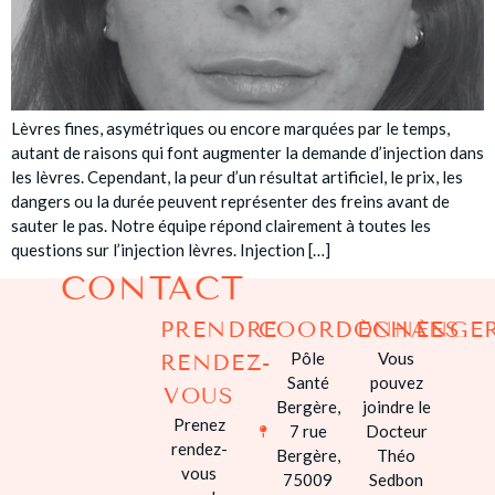
INTIME
MÉDECINE
ESTHÉTIQUE
INSTITUT
Lèvres fines, asymétriques ou encore marquées par le temps,
DERMACHIR
autant de raisons qui font augmenter la demande d’injection dans
les lèvres. Cependant, la peur d’un résultat artificiel, le prix, les
AVIS
dangers ou la durée peuvent représenter des freins avant de
sauter le pas. Notre équipe répond clairement à toutes les
TARIFS
questions sur l’injection lèvres. Injection […]
CONTACT
AVANT / APRÈ
PRENDRE
COORDONNÉES
ÉCHANGE
S’INFORMER
Pôle
Vous
RENDEZ-
Santé
pouvez
VOUS
CONTACT
Bergère,
joindre le
Prenez
7 rue
Docteur
rendez-
Bergère,
Théo
vous
75009
Sedbon