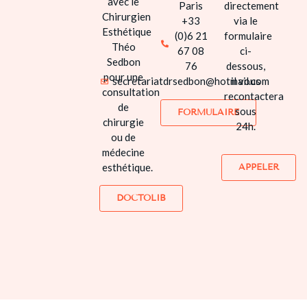
avec le
Paris
directement
Chirurgien
+33
via le
Esthétique
(0)6 21
formulaire
Théo
67 08
ci-
Sedbon
76
dessous,
pour une
secretariatdrsedbon@hotmail.com
il vous
consultation
recontactera
de
sous
FORMULAIRE
chirurgie
24h.
ou de
médecine
esthétique.
APPELER
DOCTOLIB