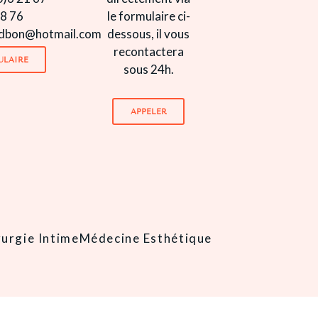
8 76
le formulaire ci-
edbon@hotmail.com
dessous, il vous
recontactera
ULAIRE
sous 24h.
APPELER
rurgie Intime
Médecine Esthétique